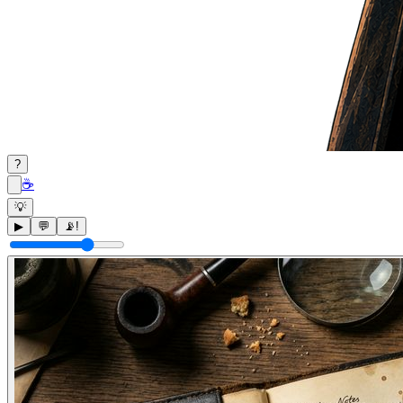
?
☕
💡
▶
💬
📡
!